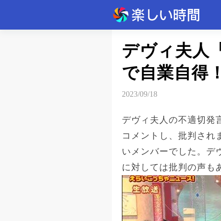
記事
デヴィ夫人
で自業自得
速報
2023/09/18
デヴィ夫人の不適切発
コメントし、批判され
いメンバーでした。デ
に対しては批判の声も