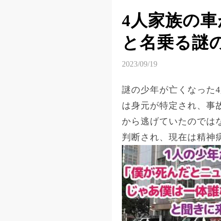
4人家族の
と名乗る謎
2023/09/19
謎の少年が亡くなった
は身元が特定され、事
から逃げていたのでは
判断され、現在は精神