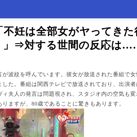
「不妊は全部女がヤってきた
！」⇒対する世間の反応は…
言が波紋を呼んでいます。彼女が放送された番組で女
ました。番組は関西テレビで放送されており、出演者
ヴィ夫人の発言は問題視され、スタジオ内の空気も変
ありますが、80歳であることに驚きもあります。