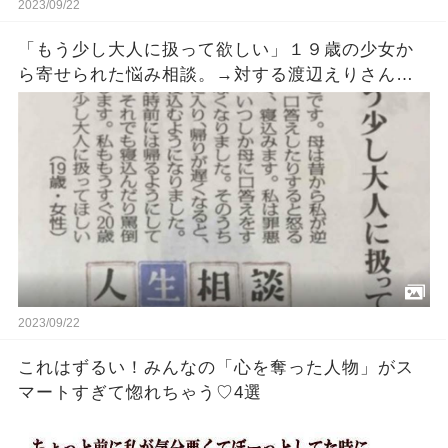
2023/09/22
「もう少し大人に扱って欲しい」１９歳の少女か
ら寄せられた悩み相談。→対する渡辺えりさんの
回答が気持ちいいほどさっぱりしていて突き刺さ
る・・！
2023/09/22
これはずるい！みんなの「心を奪った人物」がス
マートすぎて惚れちゃう♡4選